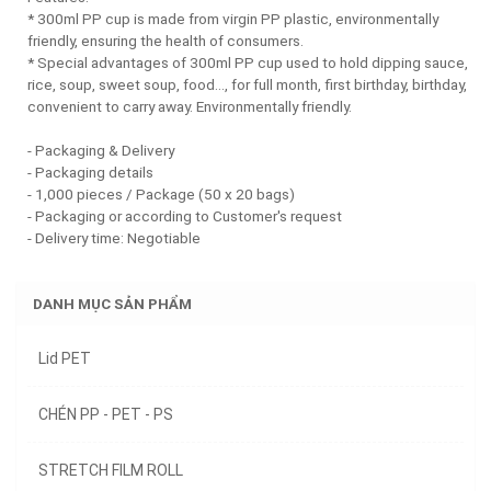
* 300ml PP cup is made from virgin PP plastic, environmentally
friendly, ensuring the health of consumers.
* Special advantages of 300ml PP cup used to hold dipping sauce,
rice, soup, sweet soup, food..., for full month, first birthday, birthday,
convenient to carry away. Environmentally friendly.
- Packaging & Delivery
- Packaging details
- 1,000 pieces / Package (50 x 20 bags)
- Packaging or according to Customer's request
- Delivery time: Negotiable
DANH MỤC SẢN PHẨM
Lid PET
CHÉN PP - PET - PS
STRETCH FILM ROLL