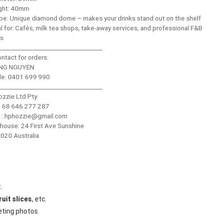
ight: 40mm
ape: Unique diamond dome – makes your drinks stand out on the shelf
al for: Cafés, milk tea shops, take-away services, and professional F&B
ns
___________________________________
ntact for orders:
NG NGUYEN
le: 0401 699 990
___________________________________
ozzie Ltd Pty
: 68 646 277 287
l : hphozzie@gmail.com
house: 24 First Ave Sunshine
020 Australia
.
ruit slices
, etc.
eting photos.