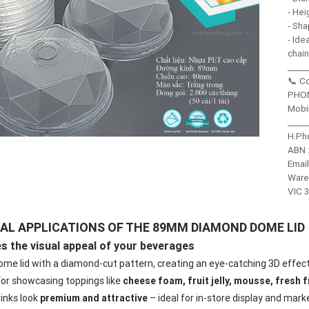
- He
- Sh
- Ide
chai
_____
📞 Co
PHO
Mobi
_____
H.Ph
ABN 
Emai
Ware
VIC 3
AL APPLICATIONS OF THE 89MM DIAMOND DOME LID
s the visual appeal of your beverages
dome lid with a diamond-cut pattern, creating an eye-catching 3D effect
for showcasing toppings like
cheese foam, fruit jelly, mousse, fresh f
inks look
premium and attractive
– ideal for in-store display and mark