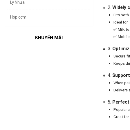
Ly Nhựa
🔸 2.
Widely 
Fits both
Hộp cơm
Ideal for:
✅ Milk te
✅ Mobile 
KHUYẾN MÃI
🔸 3.
Optimiz
Secure fit
Keeps dri
🔸 4.
Supports
When pai
Delivers 
🔸 5.
Perfect
Popular a
Great for