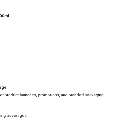
500ml
.
age.
 for product launches, promotions, and branded packaging.
king beverages.
s
.