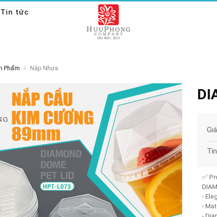
Tin tức
n Phẩm
Nắp Nhựa
DI
Gi
Tì
✅ Pr
DIA
- Ele
- Mat
- Di