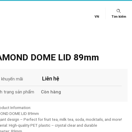
VN
Tìm kiếm
AMOND DOME LID 89mm
Liên hệ
á khuyến mãi
nh trạng sản phẩm
Còn hàng
oduct Information:
MOND DOME LID 89mm
gant design – Perfect for fruit tea, milk tea, soda, mocktails, and more!
erial: High-quality PET plastic – crystal clear and durable
ameter: 89mm