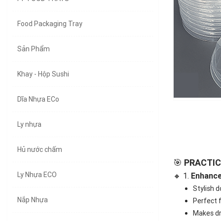
Food Packaging Tray
Sản Phẩm
Khay - Hộp Sushi
Dĩa Nhựa ECo
Ly nhựa
Hủ nước chấm
🎯
PRACTIC
Ly Nhựa ECO
🔸 1.
Enhance
Stylish 
Nắp Nhựa
Perfect 
Makes dr