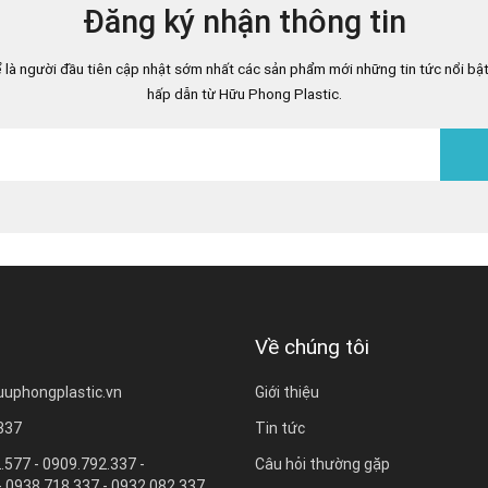
Đăng ký nhận thông tin
 là người đầu tiên cập nhật sớm nhất các sản phẩm mới những tin tức nổi bật
hấp dẫn từ Hữu Phong Plastic.
Về chúng tôi
uuphongplastic.vn
Giới thiệu
 337
Tin tức
.577 - 0909.792.337 -
Câu hỏi thường gặp
- 0938.718.337 - 0932.082.337