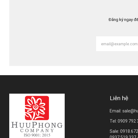
Đăng ký ngay để
Liên hệ
Email: sale@h
Tel: 0909 792
Sale: 0918.672
0937.519.337 