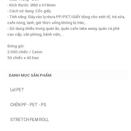
- Kích thước: Ø80 x H18mm
- Cách sử dụng: Cốc giấy
- Tính năng: Đậy vào ly nhựa PP/PET/GIẤY dùng cho sinh tố, trà sữa,
cafe nóng, lạnh, giữ thức uống không bị tràn,…
- Sử dụng nhiều trong quán ăn, quán cafe take away, quán cà phê
cao cấp, văn phòng, bệnh viện,…
Đóng gói:
2.000 chiếc / Caton
50 chiếc x 40 bao
DANH MỤC SẢN PHẨM
Lid PET
CHÉN PP - PET - PS
STRETCH FILM ROLL