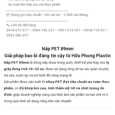
- An toàn khi tiếp xúc với thực phẩm
________________________________________
📦 Đóng gói tiêu chuẩn: 100 cái/túi – 2.000 cái/thùng
________________________________________
📞 Liên hệ đặt hàng:
0918.672.577 – 0909.792.337 – 0937.519.337 – 0938.718.337 –
0932.082.337
Nắp PET 89mm
Giải pháp bao bì đáng tin cậy từ Hữu Phong Plastic
là dòng nắp nhựa trong suốt, thiết kế phù hợp cho
Nắp PET 89mm
ly
, được sử dụng rộng rãi tại các quán cà phê,
giấy dung tích 16–22 oz
trà sữa, nước ép và mô hình đồ uống mang đi.
Sản phẩm được sản xuất từ
nhựa PET đạt tiêu chuẩn an toàn thực
, có
phẩm
độ khớp kín cao, tính thẩm mỹ tốt và chất lượng ổn
, giúp doanh nghiệp nâng cao hình ảnh sản phẩm và hạn chế rò rỉ
định
trong quá trình sử dụng cũng như vận chuyển.