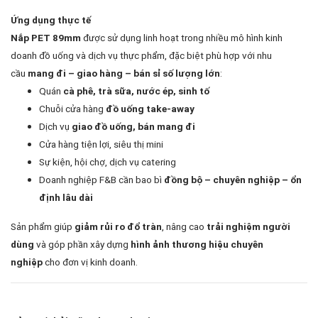
Ứng dụng thực tế
được sử dụng linh hoạt trong nhiều mô hình kinh
Nắp PET 89mm
doanh đồ uống và dịch vụ thực phẩm, đặc biệt phù hợp với nhu
cầu
:
mang đi – giao hàng – bán sỉ số lượng lớn
Quán
cà phê, trà sữa, nước ép, sinh tố
Chuỗi cửa hàng
đồ uống take-away
Dịch vụ
giao đồ uống, bán mang đi
Cửa hàng tiện lợi, siêu thị mini
Sự kiện, hội chợ, dịch vụ catering
Doanh nghiệp F&B cần bao bì
đồng bộ – chuyên nghiệp – ổn
định lâu dài
Sản phẩm giúp
, nâng cao
giảm rủi ro đổ tràn
trải nghiệm người
và góp phần xây dựng
dùng
hình ảnh thương hiệu chuyên
cho đơn vị kinh doanh.
nghiệp